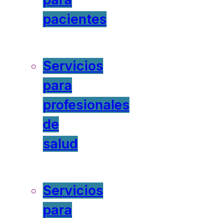
pacientes
Servicios
para
profesionales
de
salud
Servicios
para