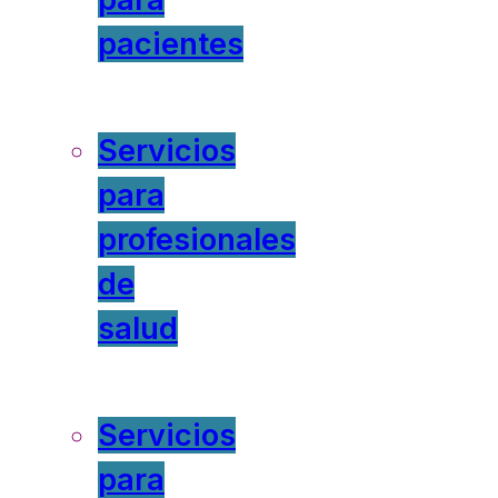
pacientes
Servicios
para
profesionales
de
salud
Servicios
para