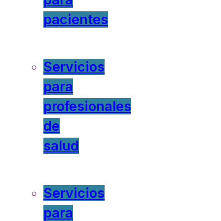
pacientes
Servicios
para
profesionales
de
salud
Servicios
para