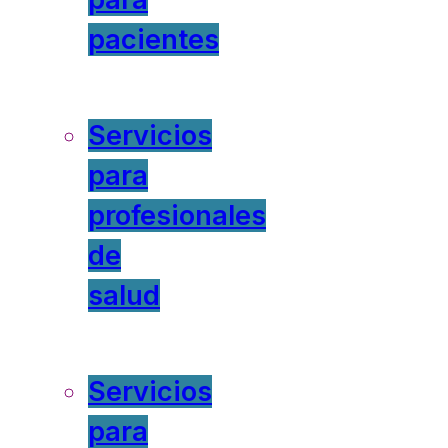
pacientes
Servicios
para
profesionales
de
salud
Servicios
para