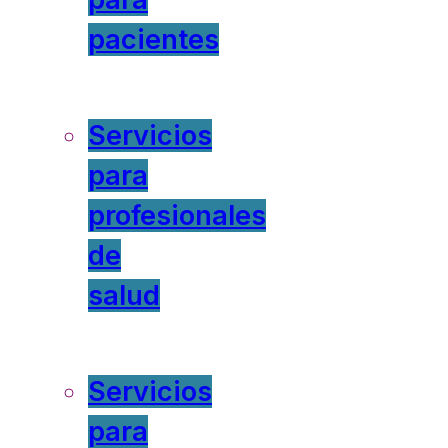
pacientes
Servicios
para
profesionales
de
salud
Servicios
para