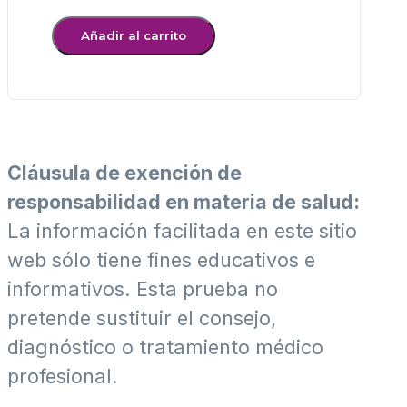
de
drogas
Añadir al carrito
en
orina
-
panel
de
Cláusula de exención de
3
responsabilidad en materia de salud:
cantidad
La información facilitada en este sitio
web sólo tiene fines educativos e
informativos. Esta prueba no
pretende sustituir el consejo,
diagnóstico o tratamiento médico
profesional.