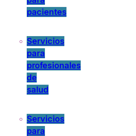
pacientes
Servicios
para
profesionales
de
salud
Servicios
para