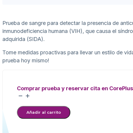
Prueba de sangre para detectar la presencia de antic
inmunodeficiencia humana (VIH), que causa el síndr
adquirida (SIDA).
Tome medidas proactivas para llevar un estilo de vi
prueba hoy mismo!
Comprar prueba y reservar cita en CorePlus
Pruebas
de
Virus
Añadir al carrito
de
Inmunodeficiencia