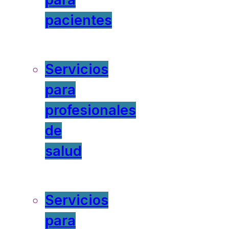
pacientes
Servicios
para
profesionales
de
salud
Servicios
para